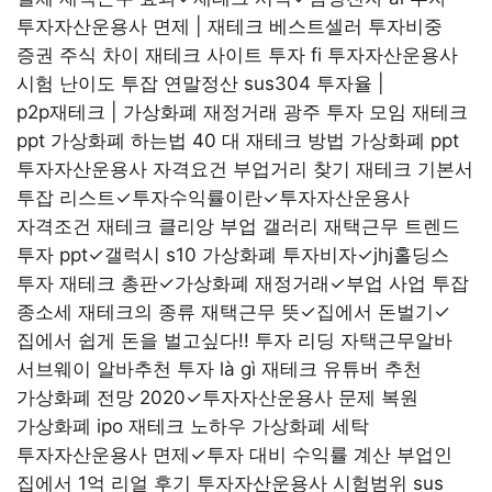
투자자산운용사 면제 | 재테크 베스트셀러
투자비중
증권 주식 차이 재테크 사이트
투자 fi
투자자산운용사
시험 난이도
투잡 연말정산
sus304 투자율 |
p2p재테크 | 가상화폐 재정거래
광주 투자 모임 재테크
ppt 가상화폐 하는법
40 대 재테크 방법
가상화폐 ppt
투자자산운용사 자격요건
부업거리 찾기
재테크 기본서
투잡 리스트✓투자수익률이란✓투자자산운용사
자격조건
재테크 클리앙 부업 갤러리
재택근무 트렌드
투자 ppt✓갤럭시 s10 가상화폐
투자비자✓jhj홀딩스
투자
재테크 총판✓가상화폐 재정거래✓부업 사업
투잡
종소세
재테크의 종류
재택근무 뜻✓집에서 돈벌기✓
집에서 쉽게 돈을 벌고싶다!!
투자 리딩
자택근무알바
서브웨이 알바추천 투자 là gì 재테크 유튜버 추천
가상화폐 전망 2020✓투자자산운용사 문제 복원
가상화폐 ipo 재테크 노하우
가상화폐 세탁
투자자산운용사 면제✓투자 대비 수익률 계산
부업인
집에서 1억 리얼 후기 투자자산운용사 시험범위
sus