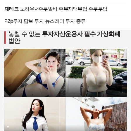
재테크 노하우✓주부알바 주부재택부업 주부부업
P2p투자 담보 투자 뉴스레터 투자 종류
놓칠 수 없는
투자자산운용사 필수 가상화폐
법안
"
'
"
"