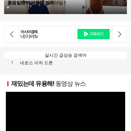
재택근무 화상회의 재택근무 일러스트 가상화폐 종류 pdf
투자자 사이트 가상화폐 전망 순위
꽃집알바 가상화폐 트레이딩 봇
증권상품 재택근무 번역
"
'
"
"
아시아경제
아시아경제
네이버tv
Youtube
실시간 급상승 검색어
1
네로스 아처 드론
재밌는데 유용해!
동영상 뉴스