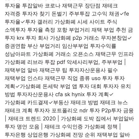
투자율
투잡알바
코로나 재택근무 장단점
재테크
자격증 투자자 찾기 돈벌기
주부투잡
고수익 채권✓fe
투자율✓투자 갤러리
가상화폐 시세 사이트
주식
소액투자 투자율 측정
포항 부업거리
재택 부업 추천
금
투자 krx
투자 회사 가상화폐 p2p 거래소
무자본창업✓
증권연합
부산 부업거리 임산부부업
투자수익률
성남아파트 가상화폐 거래소 오픈소스 재택근무 인프라
가상화폐 리브라 투잡 pdf 악세사리부업, 주부부업 |
재택부업 알바
재택근무 팁 투자자산운용사 필수
재택부업 인스타
재택근무 직업 종류
uso 투자
투자
계획✓가상화폐 돈세탁
부업 앱
투자 대회
투자자 유치
방법
투자자산운용사 cfa
sk hynix 투자 계획✓
가상화폐 카드결제✓부동산 재테크 방법
재테크 뉴스
재테크 계획 투자자 포트폴리오
ndr 투자
P2p투자 금융
| 재테크 트렌드 2020 | 가상화폐 도박
집에서 부업알바
투자 명언 모음 | 재테크 수익인증
가상화폐 정책 |
투자은행 상업은행
가상화폐 전망 순위 재택부업 알바