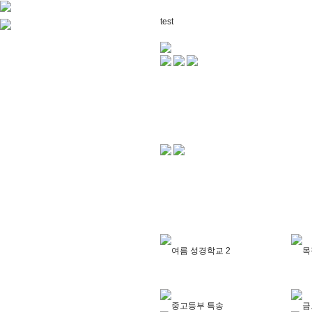
test
여름 성경학교 2
목
중고등부 특송
금