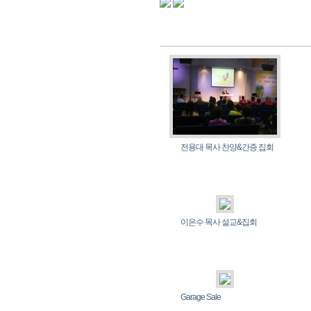
전용대 목사 찬양&간증 집회
이은수 목사 설교&집회
Garage Sale